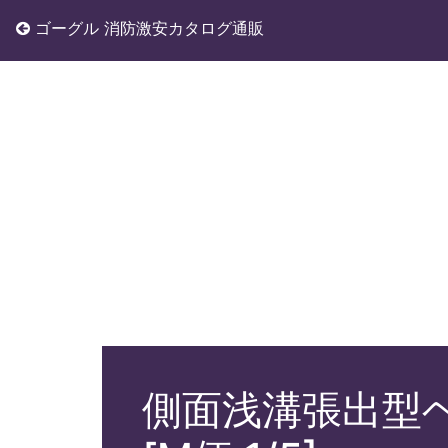
ゴーグル 消防激安カタログ通販
側面浅溝張出型ヘ