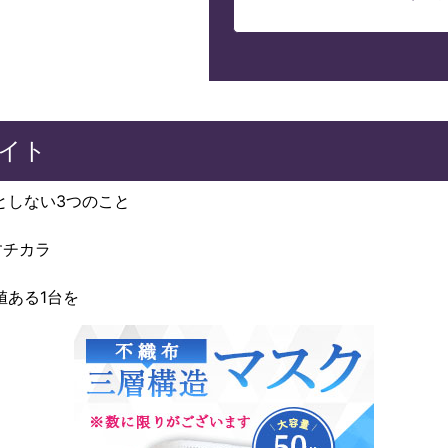
イト
としない3つのこと
すチカラ
、価値ある1台を